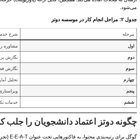
می‌شود.
جدول ۲: مراحل انجام کار در موسسه دوتز
مرحله
شرح خدم
اول
مشاوره را
دوم
نگارش پرو
سوم
نگارش فصو
چهارم
تحلیل آمار
پنجم
ویراستاری
ششم
خدمات تک
چگونه دوتز اعتماد دانشجویان را جلب کرده اس
گوگل برا