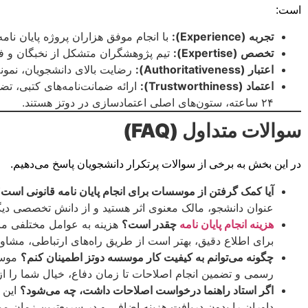
است:
تجربه (Experience):
با انجام موفق هزاران پروژه پایان نامه
تخصص (Expertise):
تیم پژوهشگران متشکل از نخبگان و فا
اعتبار (Authoritativeness):
رضایت بالای دانشجویان، نمونه
اعتماد (Trustworthiness):
ارائه ضمانت‌نامه‌های کتبی، 
۲۴ ساعته، ستون‌های اصلی اعتمادسازی در دوتز هستند.
سوالات متداول (FAQ)
در این بخش به برخی از سوالات پرتکرار دانشجویان پاسخ می‌دهیم.
آیا کمک گرفتن از موسسات برای انجام پایان نامه قانونی است
عنوان دانشجو، مالک معنوی اثر هستید و از دانش تخصصی دیگر
هزینه انجام پایان نامه
چقدر است؟
هزینه به عوامل مختلفی ما
برای اطلاع دقیق، بهتر است از طریق راه‌های ارتباطی، مشاور
چگونه می‌توانم به کیفیت کار موسسه دوتز اطمینان کنم؟
موسسه
رسمی و تضمین انجام اصلاحات تا زمان دفاع، خیال شما را از
اگر استاد راهنما درخواست اصلاحات داشت، چه می‌شود؟
این 
داوران را بدون دریافت هزینه اضافی و در سریع‌ترین زمان مم