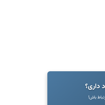
د داری؟
رتباط باش!