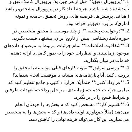
1. **پروپوزال دقیق:** قبل از هر چیز، یک پروپوزال کاملاً دقیق و
تأییدشده داشته باشید. هرچه ابعاد کار در پروپوزال مشخص‌تر باشد
(اهداف، پرسش‌ها، فرضیه های، روش تحقیق، جامعه و نمونه
آماری)، برآورد دقیق‌تر خواهد بود.
2. **درخواست پیشنیه:** از چند موسسه یا محقق متخصص در
حوزه باستان‌شناسی پیش از تاریخ ایران، پیشنهاد قیمت بگیرید.
3. **شفافیت اطلاعات:** تمام جزئیات مربوط به موضوع، داده‌های
موجود، زمانبندی و انتظارات خود را به طور کامل با ارائه دهنده
خدمات در میان بگذارید.
4. **بررسی سوابق:** نمونه کارهای قبلی موسسه یا محقق را
بررسی کنید. آیا پایان‌نامه‌های مشابه با موفقیت انجام شده‌اند؟
5. **قرارداد کتبی:** حتماً یک قرارداد کتبی و جامع تنظیم کنید که
تمامی جزئیات خدمات، زمانبندی، مراحل پرداخت، تعهدات طرفین
و شرایط فسخ را در بر بگیرد.
6. **تقسیم کار:** مشخص کنید کدام بخش‌ها را خودتان انجام
می‌دهید (مثلاً جمع‌آوری اولیه داده‌ها) و کدام بخش‌ها را به متخصص
می‌سپارید. این کار می‌تواند هزینه نهایی را کاهش دهد.