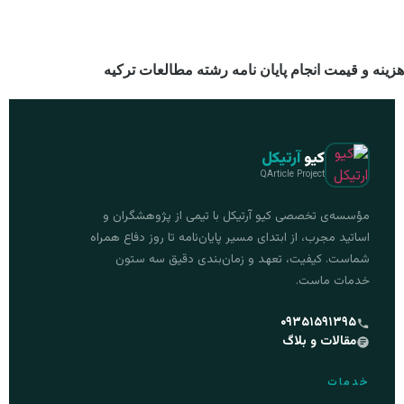
هزینه و قیمت انجام پایان نامه رشته مطالعات ترکیه
کیو
آرتیکل
QArticle Project
مؤسسه‌ی تخصصی کیو آرتیکل با تیمی از پژوهشگران و
اساتید مجرب، از ابتدای مسیر پایان‌نامه تا روز دفاع همراه
شماست. کیفیت، تعهد و زمان‌بندی دقیق سه ستون
خدمات ماست.
۰۹۳۵۱۵۹۱۳۹۵
مقالات و بلاگ
خدمات