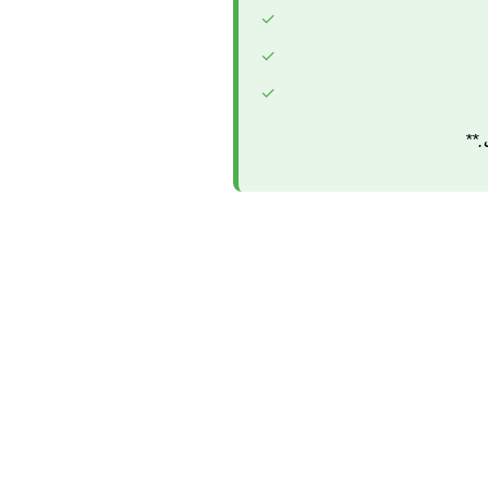
✓
✓
✓
**