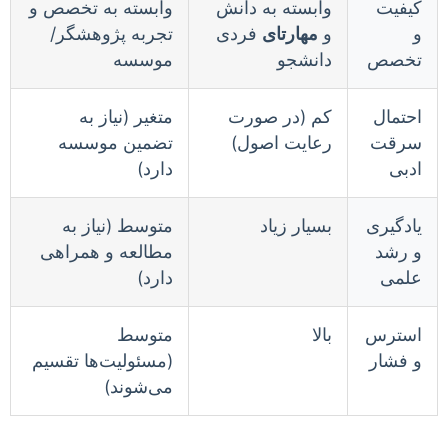
کیفیت
وابسته به دانش
وابسته به تخصص و
و
و
مهارتای
فردی
تجربه پژوهشگر/
تخصص
دانشجو
موسسه
احتمال
کم (در صورت
متغیر (نیاز به
سرقت
رعایت اصول)
تضمین موسسه
ادبی
دارد)
یادگیری
بسیار زیاد
متوسط (نیاز به
و رشد
مطالعه و همراهی
علمی
دارد)
استرس
بالا
متوسط
و فشار
(مسئولیت‌ها تقسیم
می‌شوند)