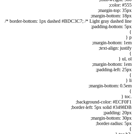
color: #555;
margin-top: 35px;
margin-bottom: 18px;
border-bottom: 1px dashed #BDC3C7; /* Light gray dashed line */
padding-bottom: 5px;
}
p {
margin-bottom: 1em;
text-align: justify;
}
ul, ol {
margin-bottom: 1em;
padding-left: 25px;
}
li {
margin-bottom: 0.5em;
}
.toc {
background-color: #ECF0F1;
border-left: 5px solid #3498DB;
padding: 20px;
margin-bottom: 30px;
border-radius: 5px;
}