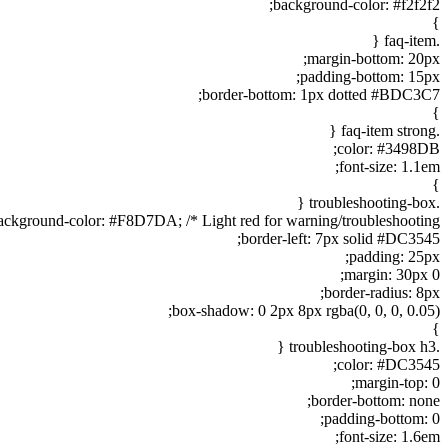
background-color: #f2f2f2;
}
.faq-item {
margin-bottom: 20px;
padding-bottom: 15px;
border-bottom: 1px dotted #BDC3C7;
}
.faq-item strong {
color: #3498DB;
font-size: 1.1em;
}
.troubleshooting-box {
ackground-color: #F8D7DA; /* Light red for warning/troubleshooting */
border-left: 7px solid #DC3545;
padding: 25px;
margin: 30px 0;
border-radius: 8px;
box-shadow: 0 2px 8px rgba(0, 0, 0, 0.05);
}
.troubleshooting-box h3 {
color: #DC3545;
margin-top: 0;
border-bottom: none;
padding-bottom: 0;
font-size: 1.6em;