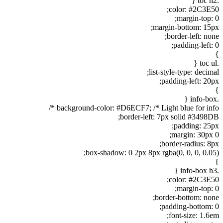
.toc h2 {
color: #2C3E50;
margin-top: 0;
margin-bottom: 15px;
border-left: none;
padding-left: 0;
}
.toc ul {
list-style-type: decimal;
padding-left: 20px;
}
.info-box {
background-color: #D6ECF7; /* Light blue for info */
border-left: 7px solid #3498DB;
padding: 25px;
margin: 30px 0;
border-radius: 8px;
box-shadow: 0 2px 8px rgba(0, 0, 0, 0.05);
}
.info-box h3 {
color: #2C3E50;
margin-top: 0;
border-bottom: none;
padding-bottom: 0;
font-size: 1.6em;