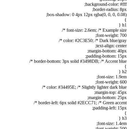
background-color: #fff;
border-radius: 8px;
box-shadow: 0 4px 12px rgba(0, 0, 0, 0.08);
}
h1 {
font-size: 2.6em; /* Example size */
font-weight: 700;
color: #2C3E50; /* Dark blue/gray */
text-align: center;
margin-bottom: 40px;
padding-bottom: 15px;
border-bottom: 3px solid #3498DB; /* Accent blue */
}
h2 {
font-size: 1.9em;
font-weight: 600;
color: #34495E; /* Slightly lighter dark blue */
margin-top: 45px;
margin-bottom: 25px;
border-left: 6px solid #2ECC71; /* Green accent */
padding-left: 15px;
}
h3 {
font-size: 1.4em;
font-weight: 500;