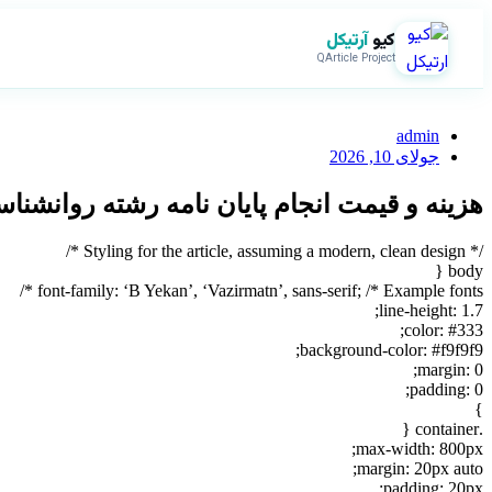
کیو
آرتیکل
QArticle Project
admin
جولای 10, 2026
هزینه و قیمت انجام پایان نامه رشته روانشن
/* Styling for the article, assuming a modern, clean design */
body {
font-family: ‘B Yekan’, ‘Vazirmatn’, sans-serif; /* Example fonts */
line-height: 1.7;
color: #333;
background-color: #f9f9f9;
margin: 0;
padding: 0;
}
.container {
max-width: 800px;
margin: 20px auto;
padding: 20px;