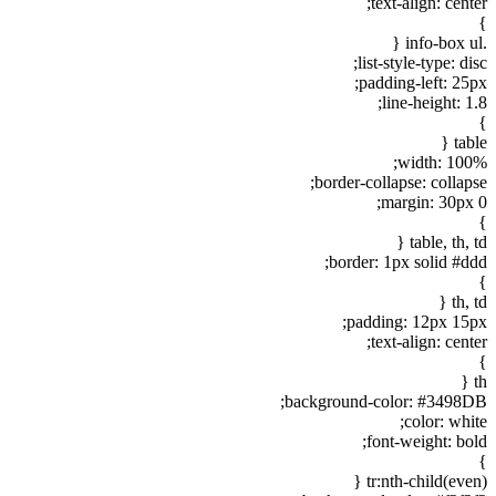
text-align: center;
}
.info-box ul {
list-style-type: disc;
padding-left: 25px;
line-height: 1.8;
}
table {
width: 100%;
border-collapse: collapse;
margin: 30px 0;
}
table, th, td {
border: 1px solid #ddd;
}
th, td {
padding: 12px 15px;
text-align: center;
}
th {
background-color: #3498DB;
color: white;
font-weight: bold;
}
tr:nth-child(even) {