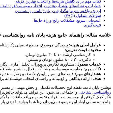
نکات مهم برای کاهش هزینه‌ها و انتخاب بهترین گزینه
خطرات و نشانه‌های هشداردهنده در انتخاب موسسه/فرد نامن
ارزش واقعی سرمایه‌گذاری در پایان نامه روانشناسی
سوالات متداول (FAQ)
عیب‌یابی سریع: مشکلات رایج و راه حل‌ها
نتیجه‌گیری
خلاصه مقاله: راهنمای جامع هزینه پایان نامه روانشناسی
عوامل اصلی هزینه:
پیچیدگی موضوع، مقطع تحصیلی (کارشناسی 
محدوده قیمت تقریبی:
کارشناسی ارشد: ۱۰ تا ۳۰ میلیون تومان.
دکتری: ۳۰ تا ۸۰ میلیون تومان و بیشتر.
خدمات معمول:
مشاوره، نگارش پروپوزال، تحلیل آماری، نگا
نکات مهم:
مقایسه موسسات، مشارکت فعال دانشجو، شفافیت ق
هشدارهای مهم:
قیمت‌های بسیار پایین/بالا، تضمین نمره، عدم 
هدف:
ارائه دیدگاهی واقع‌بینانه و راهنمای انتخاب هوشمندانه
نوشتن پایان نامه، نقطه اوج تحصیلات تکمیلی و بخش مهمی از مسیر
روانشناسی شناختی
و اجتماعی می‌شود، این فرآیند می‌تواند چالش‌برا
فکر کمک گرفتن از موسسات یا افراد متخصص می‌افت افتند. اما یکی ا
جامع، به تمامی ابعاد این موضوع می‌پردازیم تا شما بتوانید با دیدی باز