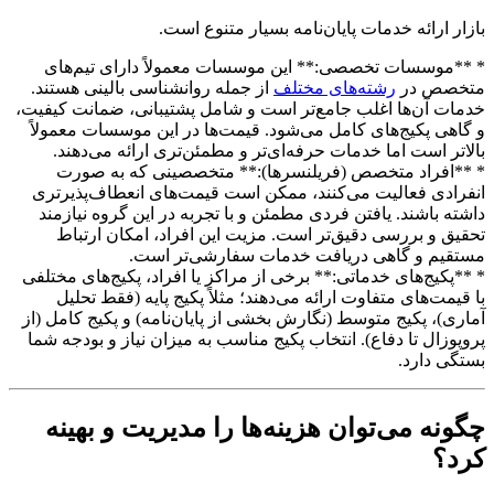
بازار ارائه خدمات پایان‌نامه بسیار متنوع است.
* **موسسات تخصصی:** این موسسات معمولاً دارای تیم‌های
متخصص در
رشته‌های مختلف
از جمله روانشناسی بالینی هستند.
خدمات آن‌ها اغلب جامع‌تر است و شامل پشتیبانی، ضمانت کیفیت،
و گاهی پکیج‌های کامل می‌شود. قیمت‌ها در این موسسات معمولاً
بالاتر است اما خدمات حرفه‌ای‌تر و مطمئن‌تری ارائه می‌دهند.
* **افراد متخصص (فریلنسرها):** متخصصینی که به صورت
انفرادی فعالیت می‌کنند، ممکن است قیمت‌های انعطاف‌پذیرتری
داشته باشند. یافتن فردی مطمئن و با تجربه در این گروه نیازمند
تحقیق و بررسی دقیق‌تر است. مزیت این افراد، امکان ارتباط
مستقیم و گاهی دریافت خدمات سفارشی‌تر است.
* **پکیج‌های خدماتی:** برخی از مراکز یا افراد، پکیج‌های مختلفی
با قیمت‌های متفاوت ارائه می‌دهند؛ مثلاً پکیج پایه (فقط تحلیل
آماری)، پکیج متوسط (نگارش بخشی از پایان‌نامه) و پکیج کامل (از
پروپوزال تا دفاع). انتخاب پکیج مناسب به میزان نیاز و بودجه شما
بستگی دارد.
چگونه می‌توان هزینه‌ها را مدیریت و بهینه
کرد؟