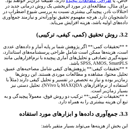
خاص، یا
طراحی مطالعات پیچیده
دارند، طبیعتاً گران‌تر خواهند بود.
برای مثال، مطالعه‌ای در مورد اثربخشی یک روش درمانی جدید در
اختلالات نادر، پیچیدگی بیشتری نسبت به بررسی شیوع اضطراب در
دانشجویان دارد. هرچه مفهموم تحقیق نوآورانه‌تر و نیازمند جمع‌آوری
داده‌های اولیه باشد، هزینه افزایش می‌یابد.
3.2. روش تحقیق (کمی، کیفی، ترکیبی)
* **تحقیقات کمی:** اگر پژوهش شما بر پایه آمار و داده‌های عددی
است، هزینه‌ها ممکن است شامل طراحی پرسشنامه‌های استاندارد،
نمونه‌گیری تصادفی و تحلیل‌های آماری پیچیده با نرم‌افزارهایی مانند
SPSS, AMOS, SmartPLS باشد.
* **تحقیقات کیفی:** پژوهش‌های کیفی شامل مصاحبه‌های عمیق،
تحلیل محتوا، مشاهده و مطالعات موردی هستند. این روش‌ها
زمان‌بر بوده و نیاز به تخصص در تفسیر و تحلیل کیفی دارند (مثلاً با
استفاده از نرم‌افزارهای MAXQDA یا NVivo). تحلیل دستی نیز
بسیار زمان‌بر است.
* **تحقیقات ترکیبی:** ترکیب دو روش فوق، معمولاً پیچیدگی و به
تبع آن هزینه بیشتری را به همراه دارد.
3.3. جمع‌آوری داده‌ها و ابزارهای مورد استفاده
این بخش از هزینه‌ها می‌تواند بسیار متقیر باشد: