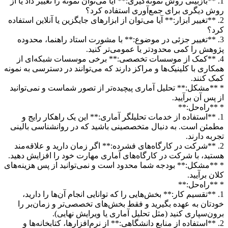
1. **بازبینی روش نمونه‌گیری:** آیا می‌توان نمونه را تغییر داد یا از
روش دیگری برای جمع‌آوری استفاده کرد؟
2. **تغییر ابزار:** آیا می‌توان از ابزارهای جایگزین یا آنلاین استفاده
کرد؟
3. **تغییر جزئی در موضوع:** با مشورت استاد راهنما، محدوده
پژوهش را کمی محدودتر یا عمومی‌تر کنید.
4. **کمک از موسسات تخصصی:** برخی موسسات شبکه‌ای از
همکاری با کلینیک‌ها و مراکز دارند که می‌توانند در دسترسی به نمونه
کمک کنند.
* **مشکل:** تحلیل آماری پیچیده‌تر از تصور شماست و نمی‌توانید
از پس آن برآیید.
* **راه‌حل:**
1. **استفاده از خدمات تحلیلگر آماری:** این یک راهکار رایج و
مطمئن است. به دنبال متخصصینی باشید که در روانشناسی بالینی
تجربه دارند.
2. **شرکت در کارگاه‌های فشرده:** اگر زمان دارید و علاقه‌مند
هستید، با شرکت در کارگاه‌های آماری مهارت خود را افزایش دهید.
* **مشکل:** بودجه شما محدود است و نمی‌توانید از پس هزینه‌های
کلان برآیید.
* **راه‌حل:**
1. **تقسیم کار:** بخش‌هایی را که توانایی انجام آن‌ها را دارید،
خودتان به عهده بگیرید و فقط بخش‌های تخصصی‌تر و زمان‌بر را
برون‌سپاری کنید (مثل تحلیل آماری یا ویرایش نهایی).
2. **استفاده از منابع دانشگاهی:** از نرم‌افزارها، کتابخانه‌ها و