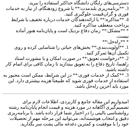
دسترسی‌های رایگان دانشگاه حداکثر استفاده را ببرید.
3. **برنامه‌ریزی بلندمدت:** با شروع زودهنگام، از نیاز به خدمات
فوری و گران‌قیمت جلوگیری کنید.
4. **مذاکره:** با ارائه‌دهندگان خدمات درباره تخفیف یا شرایط
پرداخت منعطف مذاکره کنید.
* **مشکل:** زمان دفاع نزدیک است و پایان‌نامه هنوز آماده
نیست.
* **راه‌حل:**
1. **اولویت‌بندی:** بخش‌های حیاتی را شناسایی کرده و روی
تکمیل آن‌ها تمرکز کنید.
2. **درخواست تعویق:** در صورت امکان و با مشورت استاد
راهنما، تاریخ دفاع را به تعویق بیندازید تا زمان کافی برای اتمام کار
داشته باشید.
3. **کمک از خدمات فوری:** در این شرایط، ممکن است مجبور به
استفاده از خدمات فوری شوید که طبیعتاً هزینه بیشتری دارد. این
مورد باید آخرین راه‌حل باشد.
امیدواریم این مقاله جامع و کاربردی، اطلاعات لازم برای
تصمیم‌گیری آگاهانه در مورد هزینه و قیمت انجام پایان‌نامه رشته
روانشناسی بالینی را در اختیار شما قرار داده باشد. با برنامه‌ریزی
دقیق و انتخاب هوشمندانه، می‌توانید این مرحله مهم از تحصیلات
خود را با موفقیت و کمترین دغدغه مالی پشت سر بگذارید.