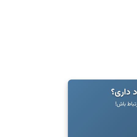
د داری؟
رتباط باش!