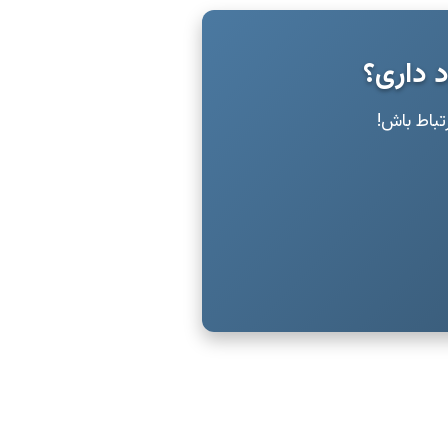
د داری؟
رتباط باش!