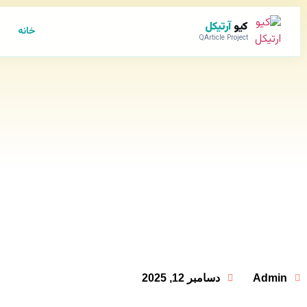
کیو
آرتیکل
خانه
QArticle Project
Admin
دسامبر 12, 2025