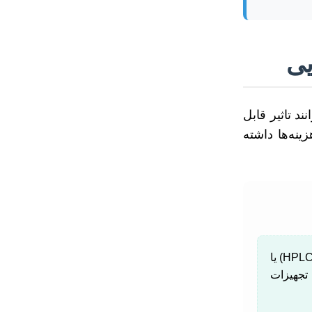
یی
د تاثیر قابل
نه‌ها داشته
موضوعاتی که نیاز به تحقیقات آزمایشگاهی پیچیده، استفاده از تکنیک‌های آنالیز پیشرفته (مانند HPLC, GC-MS, NMR) یا
 تجهیزات