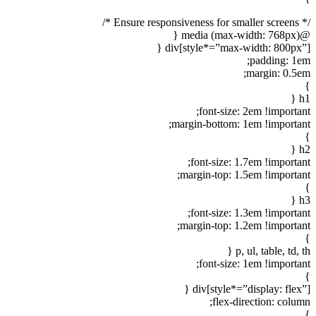
/* Ensure responsiveness for smaller screens */
@media (max-width: 768px) {
div[style*=”max-width: 800px”] {
padding: 1em;
margin: 0.5em;
}
h1 {
font-size: 2em !important;
margin-bottom: 1em !important;
}
h2 {
font-size: 1.7em !important;
margin-top: 1.5em !important;
}
h3 {
font-size: 1.3em !important;
margin-top: 1.2em !important;
}
p, ul, table, td, th {
font-size: 1em !important;
}
div[style*=”display: flex”] {
flex-direction: column;
}