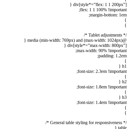
div[style*=”flex: 1 1 200px”] {
flex: 1 1 100% !important;
margin-bottom: 1em;
}
}
/* Tablet adjustments */
@media (min-width: 769px) and (max-width: 1024px) {
div[style*=”max-width: 800px”] {
max-width: 90% !important;
padding: 1.2em;
}
h1 {
font-size: 2.3em !important;
}
h2 {
font-size: 1.8em !important;
}
h3 {
font-size: 1.4em !important;
}
}
/* General table styling for responsiveness */
table {