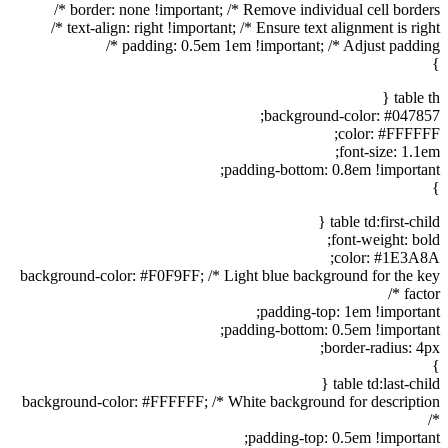
border: none !important; /* Remove individual cell borders */
text-align: right !important; /* Ensure text alignment is right */
padding: 0.5em 1em !important; /* Adjust padding */
}
table th {
background-color: #047857;
color: #FFFFFF;
font-size: 1.1em;
padding-bottom: 0.8em !important;
}
table td:first-child {
font-weight: bold;
color: #1E3A8A;
background-color: #F0F9FF; /* Light blue background for the key
factor */
padding-top: 1em !important;
padding-bottom: 0.5em !important;
border-radius: 4px;
}
table td:last-child {
background-color: #FFFFFF; /* White background for description
*/
padding-top: 0.5em !important;