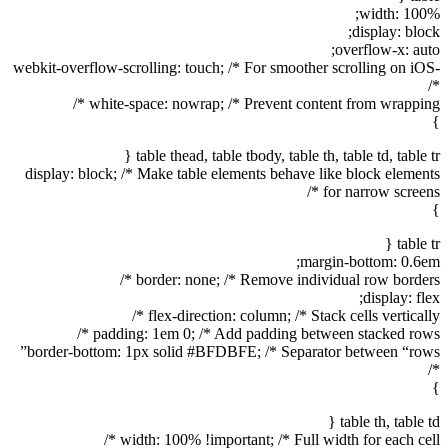
width: 100%;
display: block;
overflow-x: auto;
-webkit-overflow-scrolling: touch; /* For smoother scrolling on iOS
*/
white-space: nowrap; /* Prevent content from wrapping */
}
table thead, table tbody, table th, table td, table tr {
display: block; /* Make table elements behave like block elements
for narrow screens */
}
table tr {
margin-bottom: 0.6em;
border: none; /* Remove individual row borders */
display: flex;
flex-direction: column; /* Stack cells vertically */
padding: 1em 0; /* Add padding between stacked rows */
border-bottom: 1px solid #BFDBFE; /* Separator between “rows”
*/
}
table th, table td {
width: 100% !important; /* Full width for each cell */