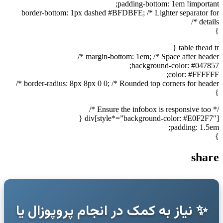
padding-bottom: 1em !important;
border-bottom: 1px dashed #BFDBFE; /* Lighter separator for
details */
}
table thead tr {
margin-bottom: 1em; /* Space after header */
background-color: #047857;
color: #FFFFFF;
border-radius: 8px 8px 0 0; /* Rounded top corners for header */
}
/* Ensure the infobox is responsive too */
div[style*=”background-color: #E0F2F7″] {
padding: 1.5em;
}
share
✨ نیاز به کمک در انجام پروپوزال یا