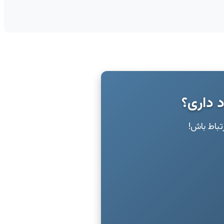
د داری؟
رتباط باش!