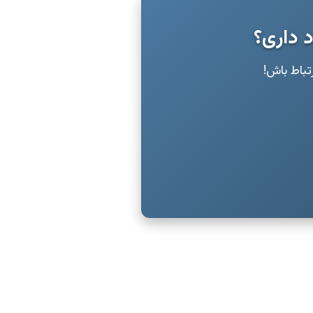
د داری؟
رتباط باش!