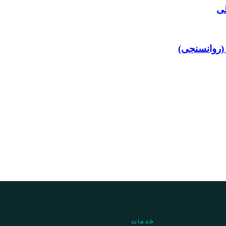
لی
 (روانسنجی)
خدمات