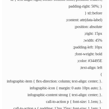
padding-right: 50%; }
td::before {
content: attr(data-label);
position: absolute;
right: 15px;
width: 45%;
padding-left: 10px;
font-weight: bold;
color: #34495E;
text-align: left;
}
.infographic-item { flex-direction: column; text-align: center; }
.infographic-icon { margin: 0 auto 10px auto; }
.infographic-content strong { text-align: center; }
.call-to-action p { font-size: 1.1em; }
.call-to-action a { padding: 12px 25px; font-size: 1.1em; }