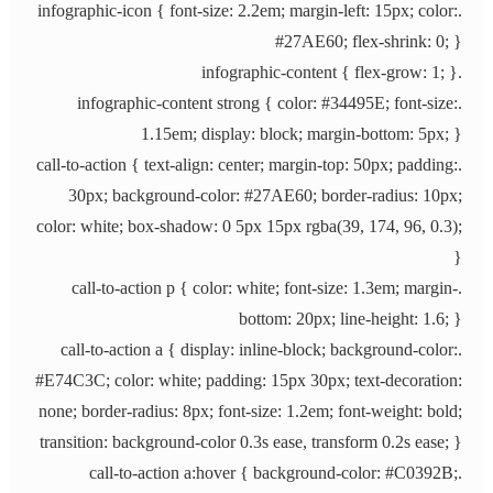
.infographic-icon { font-size: 2.2em; margin-left: 15px; color:
#27AE60; flex-shrink: 0; }
.infographic-content { flex-grow: 1; }
.infographic-content strong { color: #34495E; font-size:
1.15em; display: block; margin-bottom: 5px; }
.call-to-action { text-align: center; margin-top: 50px; padding:
30px; background-color: #27AE60; border-radius: 10px;
color: white; box-shadow: 0 5px 15px rgba(39, 174, 96, 0.3);
}
.call-to-action p { color: white; font-size: 1.3em; margin-
bottom: 20px; line-height: 1.6; }
.call-to-action a { display: inline-block; background-color:
#E74C3C; color: white; padding: 15px 30px; text-decoration:
none; border-radius: 8px; font-size: 1.2em; font-weight: bold;
transition: background-color 0.3s ease, transform 0.2s ease; }
.call-to-action a:hover { background-color: #C0392B;