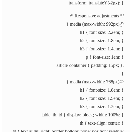
transform: translateY(-2px); }
/* Responsive adjustments */
@media (max-width: 992px) {
h1 { font-size: 2.2em; }
h2 { font-size: 1.8em; }
h3 { font-size: 1.4em; }
p { font-size: 1em; }
.article-container { padding: 15px; }
}
@media (max-width: 768px) {
h1 { font-size: 1.8em; }
h2 { font-size: 1.5em; }
h3 { font-size: 1.2em; }
table, th, td { display: block; width: 100%; }
th { text-align: center; }
td { text-align: right; border-bottom: none; position: relative;