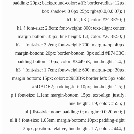
padding: 20px; background-color: #fff; border-radius: 12px;
box-shadow: 0 6px 25px rgba(0,0,0,0.07); }
h1, h2, h3 { color: #2C3E50; }
h1 { font-size: 2.8em; font-weight: 800; text-align: center;
margin-bottom: 35px; line-height: 1.3; color: #2C3E50; }
h2 { font-size: 2.2em; font-weight: 700; margin-top: 40px;
margin-bottom: 20px; border-bottom: 3px solid #E74C3C;
padding-bottom: 10px; color: #34495E; line-height: 1.4; }
h3 { font-size: 1.7em; font-weight: 600; margin-top: 30px;
margin-bottom: 15px; color: #2980B9; border-left: 5px solid
#5DADE2; padding-left: 10px; line-height: 1.5; }
p { font-size: 1.1em; margin-bottom: 15px; text-align: justify;
line-height: 1.9; color: #555; }
ul { list-style: none; padding: 0; margin: 0 0 20px 0; }
ul li { font-size: 1.05em; margin-bottom: 10px; padding-right:
25px; position: relative; line-height: 1.7; color: #444; }