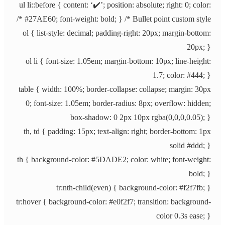
ul li::before { content: ‘✔️’; position: absolute; right: 0; color:
#27AE60; font-weight: bold; } /* Bullet point custom style */
ol { list-style: decimal; padding-right: 20px; margin-bottom:
20px; }
ol li { font-size: 1.05em; margin-bottom: 10px; line-height:
1.7; color: #444; }
table { width: 100%; border-collapse: collapse; margin: 30px
0; font-size: 1.05em; border-radius: 8px; overflow: hidden;
box-shadow: 0 2px 10px rgba(0,0,0,0.05); }
th, td { padding: 15px; text-align: right; border-bottom: 1px
solid #ddd; }
th { background-color: #5DADE2; color: white; font-weight:
bold; }
tr:nth-child(even) { background-color: #f2f7fb; }
tr:hover { background-color: #e0f2f7; transition: background-
color 0.3s ease; }