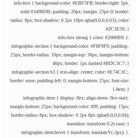
.info-box { background-color: #EBF5FB; border-right: 5px
solid #3498DB; padding: 20px; margin: 25px 0; border-
radius: 8px; box-shadow: 0 2px 10px rgba(0,0,0,0.03); color:
#2C3E50; }
.info-box strong { color: #2980B9; }
.infographic-section { background-color: #F8F9F9; padding:
25px; border-radius: 10px; margin-top: 30px; margin-bottom:
40px; border: 1px dashed #BDC3C7; }
.infographic-section h3 { text-align: center; color: #E74C3C;
border: none; padding-left: 0; margin-bottom: 25px; font-size:
1.8em; }
.infographic-item { display: flex; align-items: flex-start;
margin-bottom: 25px; background-color: #fff; padding: 15px;
border-radius: 8px; box-shadow: 0 2px 8px rgba(0,0,0,0.04);
transition: transform 0.2s ease; }
.infographic-item:hover { transform: translateY(-3px); }