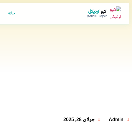
کیو
آرتیکل
خانه
QArticle Project
Admin
جولای 28, 2025