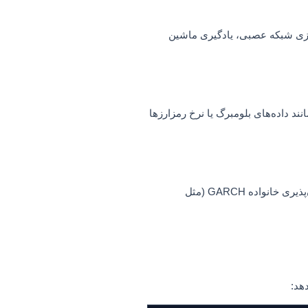
 نیازمند شبیه‌سازی شبکه عصبی، یادگیری ماشین
 که به داده‌های بین‌المللی (مانند داده‌های بلومبرگ یا نرخ رمزارزها
محاسبه ریسک با مدل‌های سنتی انحراف معیار بسیار ارزان‌تر از مدل‌سازی با توابع مفصل (Copulas)، تئوری ارزش فرین (EVT) یا مدل‌های نوسان‌پذیری خانواده GARCH (مثل
هد: