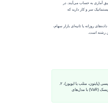
یق آماری به حساب می‌آیند. در
ستماتیک سر و کار دارید که
ندسی مالی نیاز به استخراج داده‌های روزانه یا ثانیه‌ای بازار سهام،
قیمت انجام پایان‌نامه مدیریت مهندسی مالی و مدیریت ریسک بر اساس سه فاکتور اصلی تعیین می‌شود: ۱. نوع نرم‌افزار و زبان برنامه‌نویسی (پایتون، متلب یا ایویوز)، ۲.
نوع داده‌های ورودی (داده‌های تاریخی با فرکانس بالا یا داده‌های تابلویی)، و ۳. پیچیدگی مدل‌های ریاضی مانند محاسبات ارزش در معرض ریسک (VaR) با مدل‌های