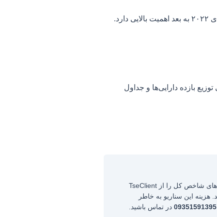
وزیع بازده دارایی‌ها و جداول
فرض کنید موضوع شما «ارزیابی ریسک بازار بورس تهران با استفاده از مدل GARCH موازی با الگوریتم ژنتیک» است. در این سناریو، شما ابتدا باید داده‌های شاخص کل را از TseClient
یک وزن‌های بهینه را پیدا کند. هزینه این سناریو به خاطر
09351591395
در تماس باشید.