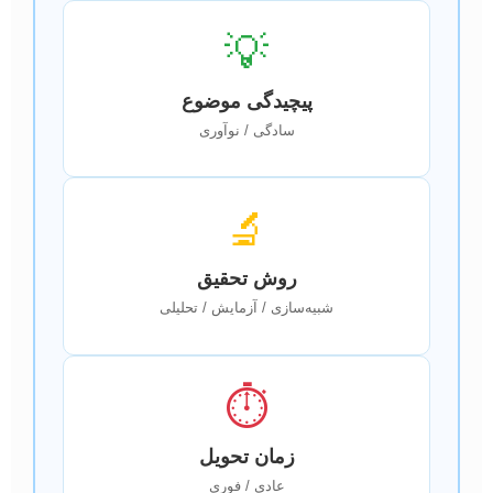
💡
پیچیدگی موضوع
سادگی / نوآوری
🔬
روش تحقیق
شبیه‌سازی / آزمایش / تحلیلی
⏱️
زمان تحویل
عادی / فوری