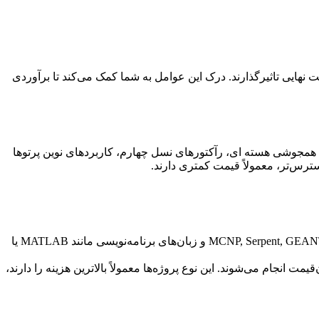
 نهایی تاثیرگذارند. درک این عوامل به شما کمک می‌کند تا برآوردی
ند همجوشی هسته ای، رآکتورهای نسل چهارم، کاربردهای نوین پرتوها
سترس‌تر، معمولاً قیمت کمتری دارند.
* **پایان‌نامه‌های شبیه‌سازی:** نیازمند تسلط بر نرم‌افزارهای تخصصی مانند MCNP, Serpent, GEANT4, FLUKA, COMSOL Multiphysics, OpenFOAM, ANSYS و زبان‌های برنامه‌نویسی مانند MATLAB یا
انجام می‌شوند. این نوع پروژه‌ها معمولاً بالاترین هزینه را دارند،