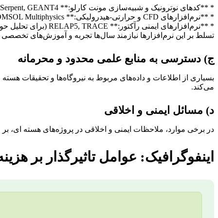
* **کدهای نوترونیک و شبیه‌سازی مونت کارلو:** MCNP, Serpent, GEANT4 (برای محاسبات انتقال ذرات و تعامل پرتو با ماده).
* **نرم‌افزارهای CFD و حرارتی-هیدرولیکی:** OpenFOAM, ANSYS Fluent, COMSOL Multiphysics (برای تحلیل جریان سیال و انتقال حرارت در رآکتورها).
* **نرم‌افزارهای ایمنی رآکتور:** RELAP5, TRACE (برای تحلیل حوادث رآکتور).
تسلط بر این نرم‌افزارها نیازمند سال‌ها تجربه و آموزش‌های تخص
ج) دسترسی به منابع علمی محدود و محرمانه
بسیاری از اطلاعات و داده‌های مربوط به نیروگاه‌ها و تحقیقات هسته ا
می‌کند.
د) مسائل ایمنی و اخلاقی
در برخی موارد، ملاحظات ایمنی و اخلاقی در پروژه‌های هسته ای، بر ط
اینفوگرافیک: عوامل تاثیرگذار بر هزین