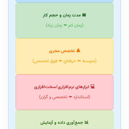
📅 مدت زمان و حجم کار
(زمان کم ⬅️ زمان زیاد)
👤 تخصص مجری
(متوسط ⬅️ حرفه‌ای ⬅️ فوق تخصصی)
💻 ابزارهای نرم‌افزاری/سخت‌افزاری
(استاندارد ⬅️ تخصصی و گران)
📊 جمع‌آوری داده و آزمایش