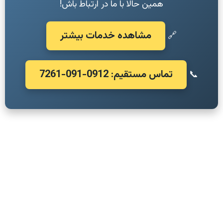
همین حالا با ما در ارتباط باش!
مشاهده خدمات بیشتر
🔗
تماس مستقیم: 0912-091-7261
📞