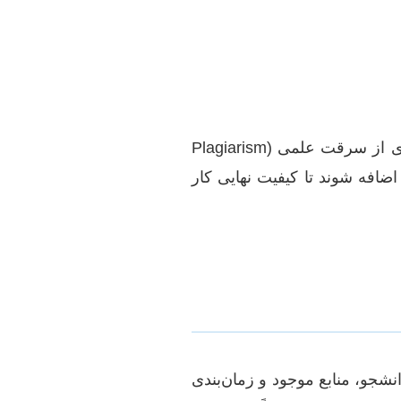
پس از نگارش محتوا، مرحله ویرایش علمی و ادبی، فرمت‌بندی طبق دستورالعمل دانشگاه و بررسی دقیق برای جلوگیری از سرقت علمی (Plagiarism
اضافه شوند تا کیفیت نهایی کار
نشجو، منابع موجود و زمان‌بندی