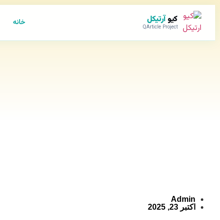
کیو
آرتیکل
خانه
QArticle Project
Admin
اکتبر 23, 2025