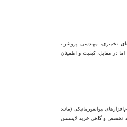
ی تخمیری، مهندسی پروتئین،
اما در مقابل، کیفیت و اطمینان
 بیوتکنولوژی، استفاده از نرم‌افزارهایی مانند ASPEN HYSYS، MATLAB، COMSOL Multiphysics، نرم‌افزارهای بیوانفورماتیکی (مانند
 نیازمند تخصص و گاهی خرید لایسنس