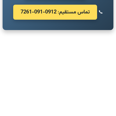
تماس مستقیم: 0912-091-7261
📞