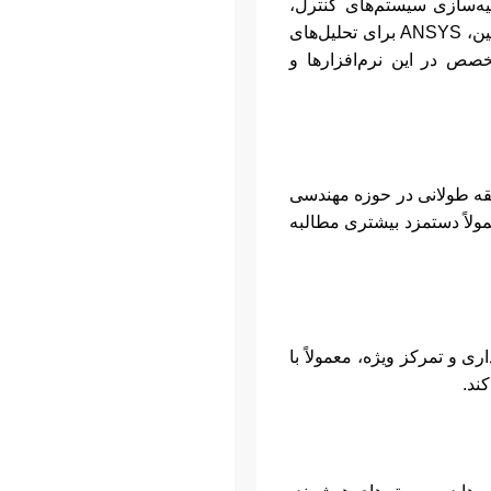
رهای تخصصی مانند MATLAB/Simulink برای مدل‌سازی و شبیه‌سازی سیستم‌های کنترل،
Python با کتابخانه‌های پیشرفته (مثل SciPy, NumPy, TensorFlow) برای پیاده‌سازی الگوریتم‌های هوش مصنوعی و یادگیری ماشین، ANSYS برای تحلیل‌های
تم‌های مکانیکی هستند. تخصص در این نرم‌افزارها و
بقه طولانی در حوزه مهندسی
مولاً دستمزد بیشتری مطالبه
ی و تمرکز ویژه، معمولاً با
ند.