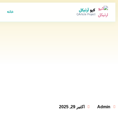
کیو
آرتیکل
خانه
QArticle Project
Admin
اکتبر 29, 2025