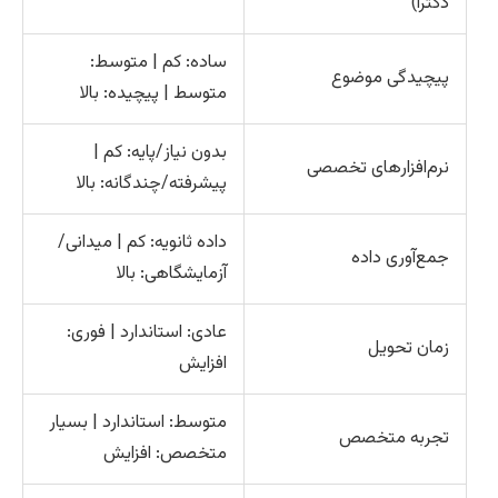
دکترا)
ساده: کم | متوسط:
پیچیدگی موضوع
متوسط | پیچیده: بالا
بدون نیاز/پایه: کم |
نرم‌افزارهای تخصصی
پیشرفته/چندگانه: بالا
داده ثانویه: کم | میدانی/
جمع‌آوری داده
آزمایشگاهی: بالا
عادی: استاندارد | فوری:
زمان تحویل
افزایش
متوسط: استاندارد | بسیار
تجربه متخصص
متخصص: افزایش