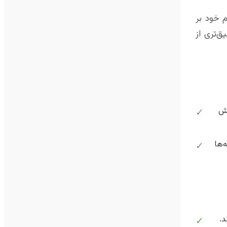
 خود بر
‌تری از
یش
✓
‌ها
✓
✓