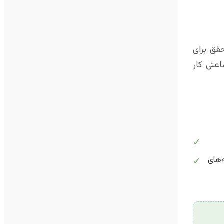
قق برای
عتی کار
✓
‌های
✓