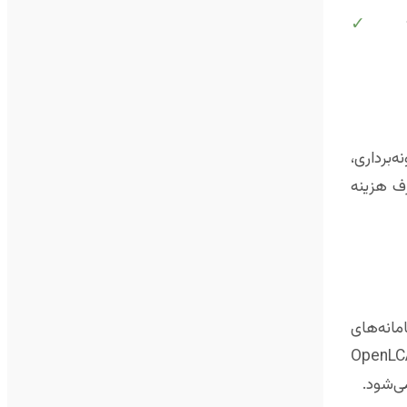
✓
برداری،
ف هزینه
ارهای نرم‌افزاری وابسته است. استفاده از نرم‌افزارهایی مانند ArcGIS (سامانه‌های
ایی)، MATLAB، ANSYS Fluent (برای دینامیک سیالات محاسباتی)، SWAT (مدل‌سازی آب و خاک)، OpenLCA
ی‌شود.