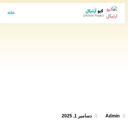
کیو
آرتیکل
خانه
QArticle Project
Admin
دسامبر 1, 2025