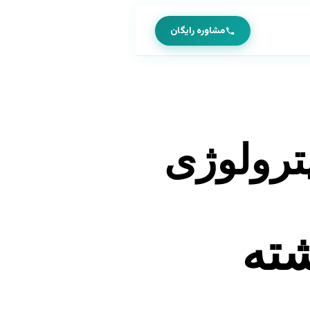
مشاوره رایگان
پترولوژی
شته