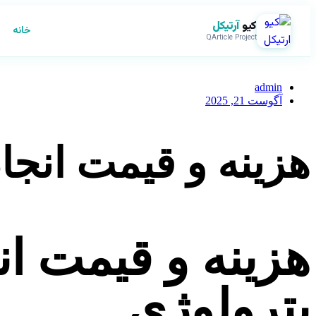
کیو
آرتیکل
خانه
QArticle Project
admin
آگوست 21, 2025
هزینه و قیمت انجام
هزینه و قیمت انج
پترولوژی