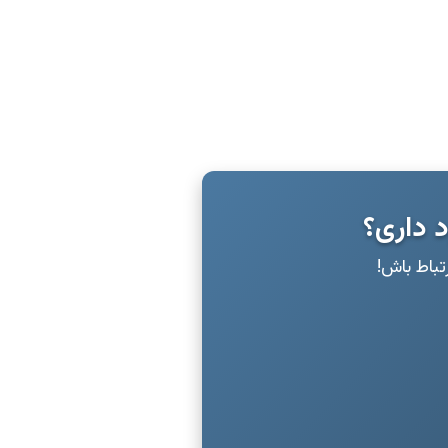
د داری؟
رتباط باش!